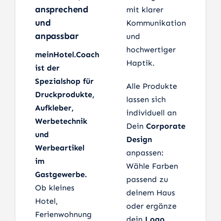
ansprechend
mit klarer
und
Kommunikation
anpassbar
und
hochwertiger
meinHotel.Coach
Haptik.
ist der
Spezialshop für
Alle Produkte
Druckprodukte,
lassen sich
Aufkleber,
individuell an
Werbetechnik
Dein
Corporate
und
Design
Werbeartikel
anpassen:
im
Wähle Farben
Gastgewerbe.
passend zu
Ob kleines
deinem Haus
Hotel,
oder ergänze
Ferienwohnung
dein
Logo