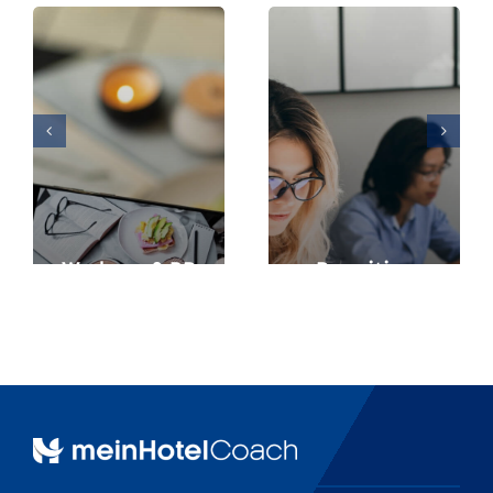
Werbung & PR
Recruiting
Aufkleber
Druckprodukte
Werbeartikel