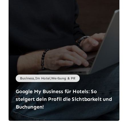
Aufkleber
Business,Im Hotel,Werbung & PR
Druckprodukte
Google My Business für Hotels: So
Werbeartikel
steigert dein Profil die Sichtbarkeit und
Buchungen!
Werbetechnik