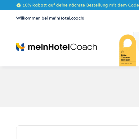
Zum
10% Rabatt auf deine nächste Bestellung mit dem Cod
Inhalt
Willkommen bei meinHotel.coach!
springen