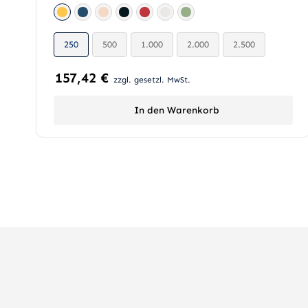

250
500
1.000
2.000
2.500

157,42
€
zzgl. gesetzl. MwSt.
In den Warenkorb