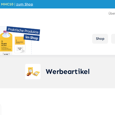
e
MHC10
|
zum Shop
Übe
Shop
Werbeartikel