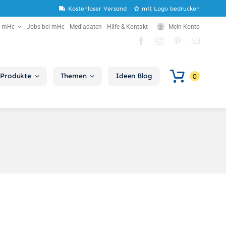
Kostenloser Versand
mit Logo bedrucken
r mHc
Jobs bei mHc
Mediadaten
Hilfe & Kontakt
Mein Konto
Produkte
Themen
Ideen Blog
0