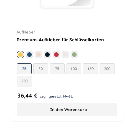
Aufkleber
Premium-Aufkleber für Schlüsselkarten

25
50
75
100
150
200

250
36,44
€
zzgl. gesetzl. MwSt.
In den Warenkorb