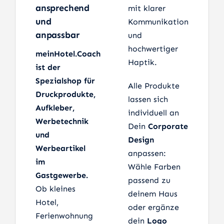
ansprechend
mit klarer
und
Kommunikation
anpassbar
und
hochwertiger
meinHotel.Coach
Haptik.
ist der
Spezialshop für
Alle Produkte
Druckprodukte,
lassen sich
Aufkleber,
individuell an
Werbetechnik
Dein
Corporate
und
Design
Werbeartikel
anpassen:
im
Wähle Farben
Gastgewerbe.
passend zu
Ob kleines
deinem Haus
Hotel,
oder ergänze
Ferienwohnung
dein
Logo