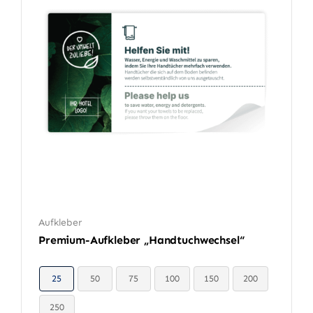
Aufkleber
Premium-Aufkleber „Handtuchwechsel“
25
50
75
100
150
200

250