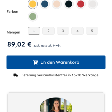

Farben
1
2
3
4
5
Mengen

89,02
€
zzgl. gesetzl. MwSt.
In den Warenkorb
Lieferung versandkostenfrei in 15-20 Werktage