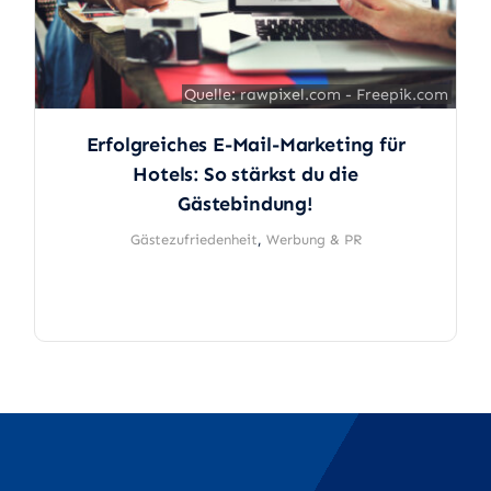
Quelle: rawpixel.com - Freepik.com
Quelle: rawpixel.com - Freepik.com
Erfolgreiches E-Mail-Marketing für
Hotels: So stärkst du die
Gästebindung!
Gästezufriedenheit
,
Werbung & PR