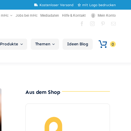
Kostenloser Versand
mit Logo bedrucken
r mHc
Jobs bei mHc
Mediadaten
Hilfe & Kontakt
Mein Konto
Produkte
Themen
Ideen Blog
0
Aus dem Shop