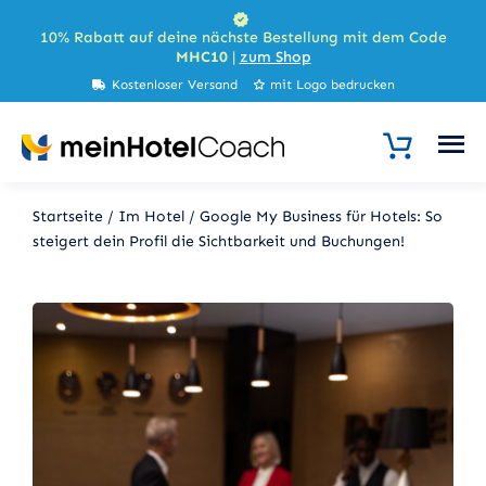
Zum
10% Rabatt auf deine nächste Bestellung mit dem Code
Inhalt
MHC10
|
zum Shop
springen
Kostenloser Versand
mit Logo bedrucken
Startseite
/
Im Hotel
/
Google My Business für Hotels: So
steigert dein Profil die Sichtbarkeit und Buchungen!