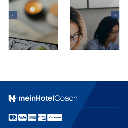
Werbung & PR
Recruiting
Aufkleber
Druckprodukte
Werbeartikel
Vorkasse
Werbetechnik