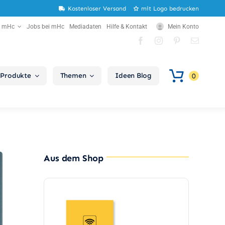
Kostenloser Versand
mit Logo bedrucken
r mHc
Jobs bei mHc
Mediadaten
Hilfe & Kontakt
Mein Konto
Produkte
Themen
Ideen Blog
0
Aus dem Shop