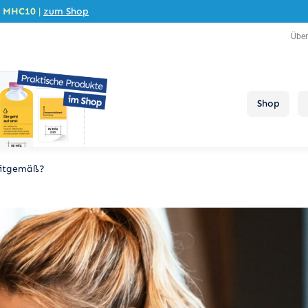
e
MHC10
|
zum Shop
Übe
Shop
zeitgemäß?