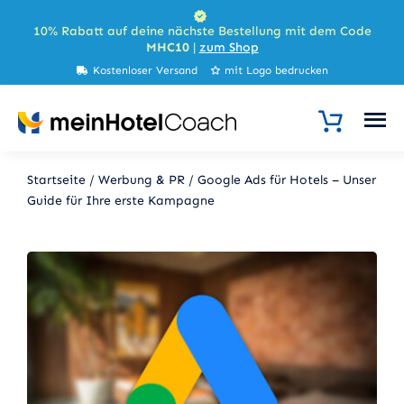
Zum
10% Rabatt auf deine nächste Bestellung mit dem Code
Inhalt
MHC10
|
zum Shop
springen
Kostenloser Versand
mit Logo bedrucken
Startseite
/
Werbung & PR
/
Google Ads für Hotels – Unser
Guide für Ihre erste Kampagne