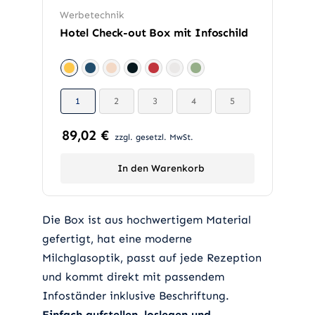
Werbetechnik
Hotel Check-out Box mit Infoschild

1
2
3
4
5

89,02
€
zzgl. gesetzl. MwSt.
In den Warenkorb
Die Box ist aus hochwertigem Material
gefertigt, hat eine moderne
Milchglasoptik, passt auf jede Rezeption
und kommt direkt mit passendem
Infoständer inklusive Beschriftung.
Einfach aufstellen, loslegen und