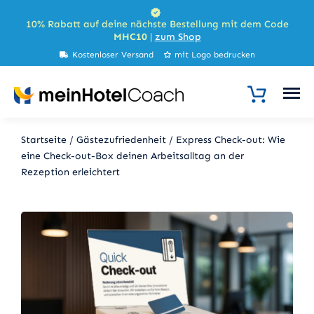
Zum
10% Rabatt auf deine nächste Bestellung mit dem Code
Inhalt
MHC10
|
zum Shop
springen
Kostenloser Versand
mit Logo bedrucken
Startseite
/
Gästezufriedenheit
/
Express Check-out: Wie
eine Check-out-Box deinen Arbeitsalltag an der
Rezeption erleichtert