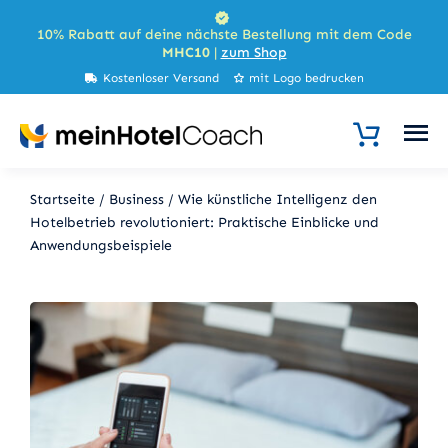
Zum
10% Rabatt auf deine nächste Bestellung mit dem Code
Inhalt
MHC10
|
zum Shop
springen
Kostenloser Versand
mit Logo bedrucken
Startseite
/
Business
/
Wie künstliche Intelligenz den
Hotelbetrieb revolutioniert: Praktische Einblicke und
Anwendungsbeispiele