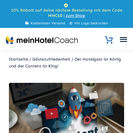
Zum
10% Rabatt auf deine nächste Bestellung mit dem Code
Inhalt
MHC10
|
zum Shop
springen
Kostenloser Versand
mit Logo bedrucken
Startseite
/
Gästezufriedenheit
/
Der Hotelgast ist König
und der Content ist King!